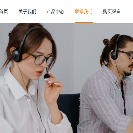
首页
关于我们
产品中心
联系我们
购买渠道