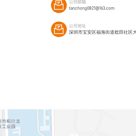
公司邮箱
tanchong0821@163.com
公司地址
深圳市宝安区福海街道稔田社区大洋